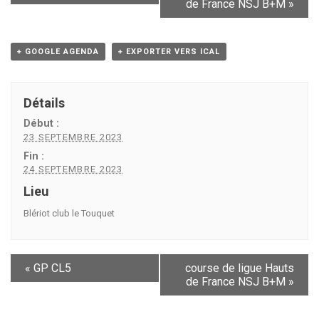
de France NSJ B+M
»
+ GOOGLE AGENDA
+ EXPORTER VERS ICAL
Détails
Début :
23 SEPTEMBRE 2023
Fin :
24 SEPTEMBRE 2023
Lieu
Blériot club le Touquet
«
GP CL5
course de ligue Hauts
de France NSJ B+M
»