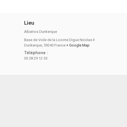
Lieu
Albatros Dunkerque
Base de Voile de la Licorne Digue Nicolas II
Dunkerque
,
59240
France
+ Google Map
Téléphone :
03 28 29 12 55