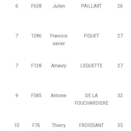
6
F638
Julien
PAILLART
26
7
1286
Francois
FIQUET
27
xavier
7
F128
Amaury
LEQUETTE
27
9
F585
Antoine
DE LA
32
FOUCHARDIERE
10
F76
Thierry
FROISSANT
35