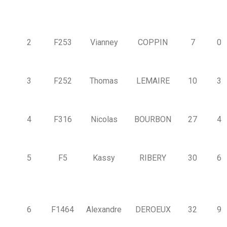
2
F253
Vianney
COPPIN
7
0
3
F252
Thomas
LEMAIRE
10
3
4
F316
Nicolas
BOURBON
27
4
5
F5
Kassy
RIBERY
30
6
6
F1464
Alexandre
DEROEUX
32
9