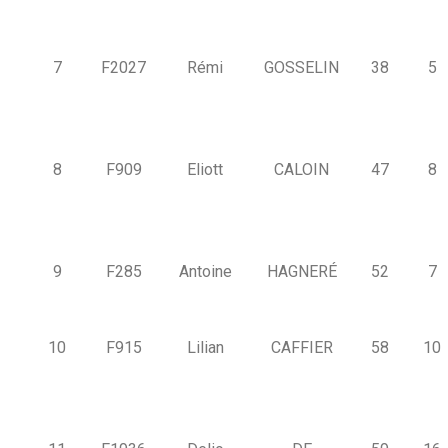
7
F2027
Rémi
GOSSELIN
38
5
8
F909
Eliott
CALOIN
47
8
9
F285
Antoine
HAGNERÉ
52
7
10
F915
Lilian
CAFFIER
58
10