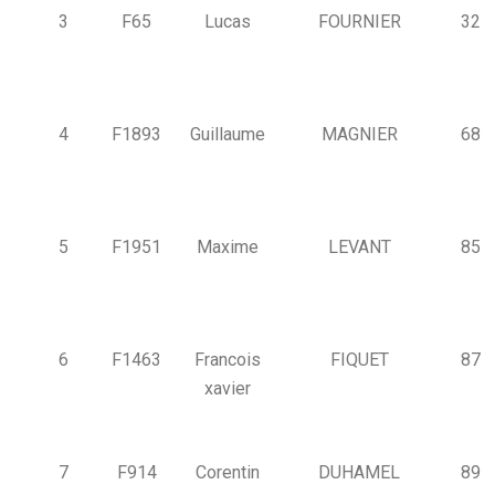
3
F65
Lucas
FOURNIER
32
4
F1893
Guillaume
MAGNIER
68
5
F1951
Maxime
LEVANT
85
6
F1463
Francois
FIQUET
87
xavier
7
F914
Corentin
DUHAMEL
89