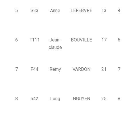
5
S33
Anne
LEFEBVRE
13
4
6
F111
Jean-
BOUVILLE
17
6
claude
7
F44
Remy
VARDON
21
7
8
542
Long
NGUYEN
25
8