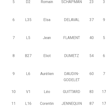
5
D2
Romain
SCHAPMAN
23
3
6
L35
Elsa
DELAVAL
37
9
7
L5
Jean
FLAMENT
40
5
8
B27
Eliot
DUMETZ
54
6
9
L6
Aurélien
DAUDIN-
60
7
GODELET
10
V1
Léo
GUITTARD
83
17
11
L16
Corentin
JENNEQUIN
87
17