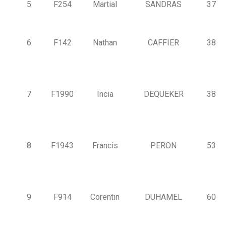
5
F254
Martial
SANDRAS
37
6
F142
Nathan
CAFFIER
38
7
F1990
Incia
DEQUEKER
38
8
F1943
Francis
PERON
53
9
F914
Corentin
DUHAMEL
60