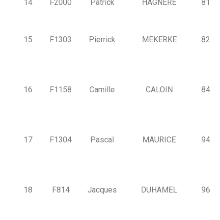
14
F2000
Patrick
HAGNERÉ
81
15
F1303
Pierrick
MEKERKE
82
16
F1158
Camille
CALOIN
84
17
F1304
Pascal
MAURICE
94
18
F814
Jacques
DUHAMEL
96