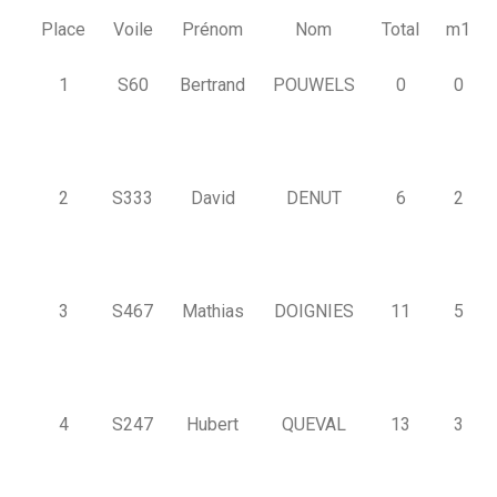
Place
Voile
Prénom
Nom
Total
m1
1
S60
Bertrand
POUWELS
0
0
2
S333
David
DENUT
6
2
3
S467
Mathias
DOIGNIES
11
5
4
S247
Hubert
QUEVAL
13
3