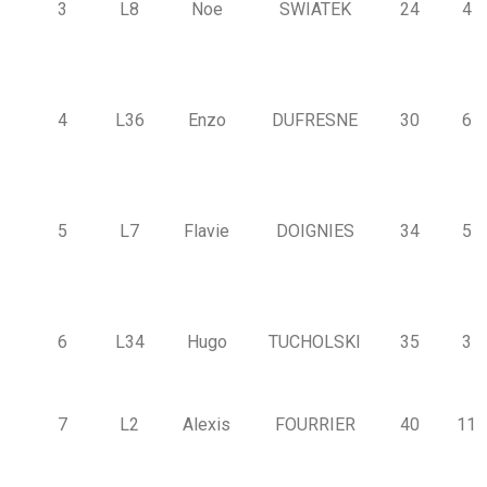
3
L8
Noe
SWIATEK
24
4
4
L36
Enzo
DUFRESNE
30
6
5
L7
Flavie
DOIGNIES
34
5
6
L34
Hugo
TUCHOLSKI
35
3
7
L2
Alexis
FOURRIER
40
11